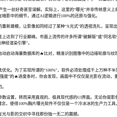
能会产生一丝好奇甚至误解。实际上，这里的“曝光”并非传统意义
暗影中的细节，通过AI逻辑进行100%的还原与强化。
重新建模，让影像如同经过了某种“X光式”的透视洗礼，呈现
上达到了行业巅峰。市面上流传的许多所谓“破解版”或“同名软
级神经渲染引擎”。
自动启动海量数据库的🔥比对，精准识别图像中的边缘轮廓与纹
化。为了实现所谓的“100%”，软件必须处理成千上万种不🎯
光强度”的🔥进度条时，你会发现，画面中不仅仅是光影在流动
的。
参数设置，转而采用直观的、极具现代感的UI界面。无论你是影
理念，使得100%胸片曝光软件不仅仅是一个冷冰冰的生产力工
在光与影的交织中寻找那份独一无二的震撼。