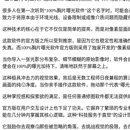
很多人在第一次听到“100%胸片曝光软件”这个名字时，可
致力于将原本由于环境光线、设备限制或成像介质问题而隐藏在
这种技术的核心在于它不仅仅是简单的提亮，而是对像素层面的
这款软件的官方版之所以受到推崇，是因为它在稳定性和准确性
失真。而100%胸片曝光软件官方版则采用了独家开发的“像素
当你导入一张光影分布复杂、细节模糊的原始影像时，软件会
便会在100%的曝光加持下，清晰地跃然于屏幕之上。
这种极具冲击力的视觉效果，背后是无数工程师日夜兼程的算法优
画面的纯🙂净度。当你亲手操作这款软件，拖动那个代表“曝
这种掌控感和探索欲的满足，是任何普通修图软件都无法提供
官方版在用户交互设计上也下足了功夫。它摒弃了繁琐的专业
能在几分钟内掌握其核心逻辑。这种“科技服务于直觉”的设计
它鼓励你去观察🤔那些被忽略的角落，去挑战视觉的极限，去