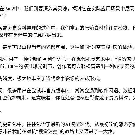
那么在Part2中，我们则要深入其灵魂，探讨它在实际应用场景中
”？
索或历史资料整理的过程中，我们拿到的原始素材往往是模糊、
将深埋在黑暗中的信息挖掘出来。
，甚至可以重现当年的光影氛围，这种如同“时空穿梭”般的体验
版提供了一种全新的🔥创作语言。在现代视觉艺术中，“通透感
通过100%的精准曝光调节，创作者可以轻松营造出一种超现实
清晰度，极大地丰富了当代数字影像的表达形式。
。很多用户在尝试非官方版本时，常常会遇到软件闪退、数据泄
密保护机制。这意味着，你在处😁理私密影像或珍贵资料时，完
。
更新包中，往往包含了最新的AI模型迭代。从最初💡的静态影
味着我们在对抗“视觉迷雾”的道路上又迈进了一大步。