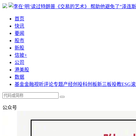
首页
快讯
要闻
股市
新股
信披+
公司
港美股
数据
基金
金融
视听
评论
专题
产经
创投
科创板
新三板
投教
ESG
滚
公众号