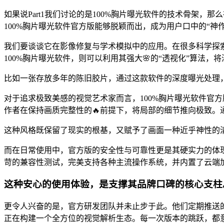
如果说Part1我们讨论的是100%胸片曝光软件的技术骨架，
100%胸片曝光软件官方版能够脱颖而出，成为用户口中的“神作
我们要谈谈它在影像修复与学术模拟中的应用。在很多科学探
100%胸片曝光软件，则可以利用其强大🌸的“透视化”算法，
比如一张存放多年的陈旧胶片，通过这款软件的深度曝光处理
对于追求极致美感的视觉艺术家而言，100%胸片曝光软件官方
作者在保持画质完整性的🔥前提下，将局部的细节推向极致。
这种风格既保留了现实的根基，又赋予了画面一种近乎神性的
而在日常使用中，官方版的安全性与可靠性更是其硬实力的体现
苛的兼容性测试，完美支持各种主流操作系统，并内置了云端加
这种安心的使用体验，是支撑其品牌口碑的核心支柱
更令人兴奋的是，官方研发团队并未止步于此。他们定期推送的
正在构建一个全方位的视觉解析生态。每一次版本的跳跃，都意